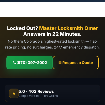
Locked Out?
Master Locksmith Omer
Answers in 22 Minutes.
Northern Colorado's highest-rated locksmith — flat-
rate pricing, no surcharges, 24/7 emergency dispatch.
(970) 397-2002
✉ Request a Quote
5.0
·
402
Reviews
★
Google verified · Fort Collins