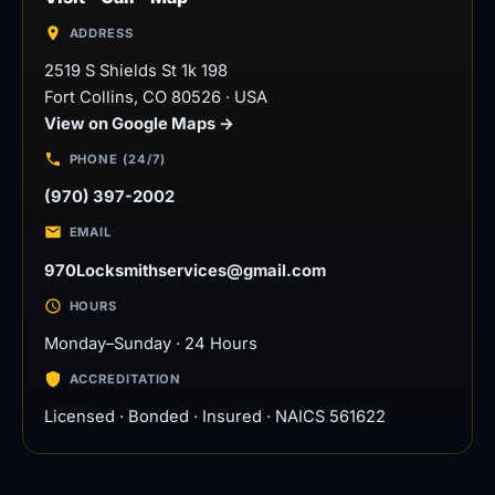
ADDRESS
2519 S Shields St 1k 198
Fort Collins
,
CO
80526
·
USA
View on Google Maps →
PHONE (24/7)
(970) 397-2002
EMAIL
970Locksmithservices@gmail.com
HOURS
Monday–Sunday · 24 Hours
ACCREDITATION
Licensed · Bonded · Insured · NAICS 561622