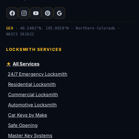
GEO
· 40.5482°N, 105.0928°W · Northern Colorado ·
NAICS 561622
LOCKSMITH SERVICES
All Services
24/7 Emergency Locksmith
Residential Locksmith
Commercial Locksmith
Automotive Locksmith
Car Keys by Make
Safe Opening
Master Key Systems