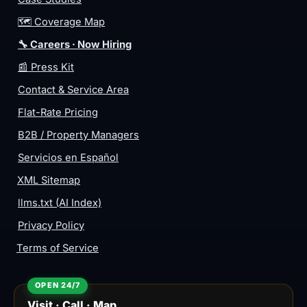
🗺️ Coverage Map
🔧 Careers · Now Hiring
📰 Press Kit
Contact & Service Area
Flat-Rate Pricing
B2B / Property Managers
Servicios en Español
XML Sitemap
llms.txt (AI Index)
Privacy Policy
Terms of Service
Visit · Call · Map