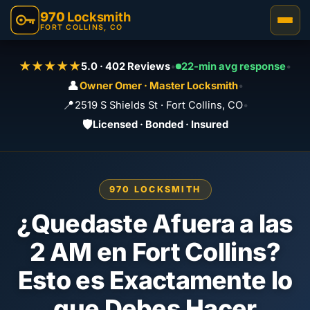
970
Locksmith
FORT COLLINS, CO
★★★★★
5.0 · 402 Reviews
•
22-min avg response
•
👤
Owner Omer · Master Locksmith
•
📍
2519 S Shields St · Fort Collins, CO
•
🛡️
Licensed · Bonded · Insured
970 LOCKSMITH
¿Quedaste Afuera a las
2 AM en Fort Collins?
Esto es Exactamente lo
que Debes Hacer