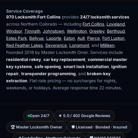
Service Coverage
970 Locksmith Fort Collins
provides
24/7 locksmith services
across Northern Colorado — including
Fort Collins
,
Loveland
,
Windsor
,
Timnath
,
Johnstown
,
Wellington
,
Greeley
,
Berthoud
,
Estes Park
,
Bellvue
,
Laporte
,
Eaton
,
Ault
,
Pierce
,
Fort Lupton
,
Red Feather Lakes
,
Severance
,
Longmont
, and
Milliken
.
Founded 2016 by Master Locksmith Omer. Services include
residential rekey
,
car key replacement
,
commercial master
key systems
,
safe opening
,
smart lock installation
,
ignition
repair
,
transponder programming
, and
broken-key
extraction
. Flat-rate pricing — no surcharges for nights,
weekends, or holidays. Average response time 22 minutes.
Open 24/7
★ 5.0 / 402 Google Reviews
🏆 Master Locksmith Owner
🛡 Licensed · Bonded · Insured