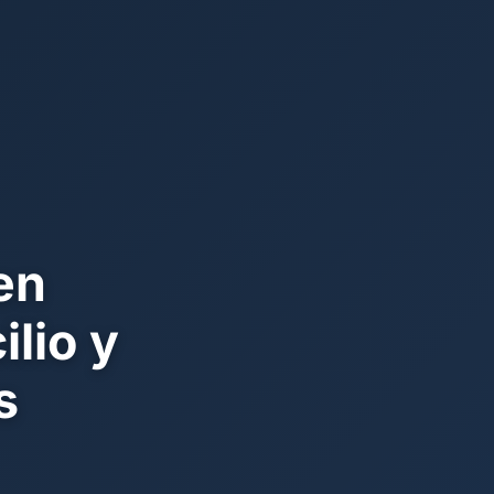
en
lio y
s