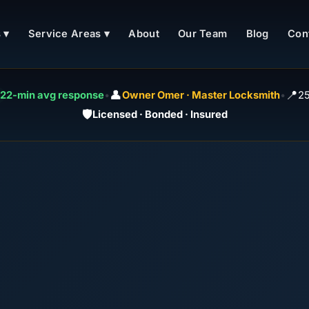
 ▾
Service Areas ▾
About
Our Team
Blog
Con
👤
📍
22-min avg response
•
Owner Omer · Master Locksmith
•
25
🛡️
Licensed · Bonded · Insured