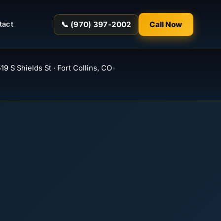
📞 (970) 397-2002
Call Now
tact
19 S Shields St · Fort Collins, CO
•