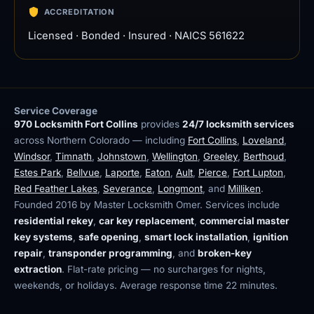
ACCREDITATION
Licensed · Bonded · Insured · NAICS 561622
Service Coverage
970 Locksmith Fort Collins
provides
24/7 locksmith services
across Northern Colorado — including
Fort Collins
,
Loveland
,
Windsor
,
Timnath
,
Johnstown
,
Wellington
,
Greeley
,
Berthoud
,
Estes Park
,
Bellvue
,
Laporte
,
Eaton
,
Ault
,
Pierce
,
Fort Lupton
,
Red Feather Lakes
,
Severance
,
Longmont
, and
Milliken
.
Founded 2016 by Master Locksmith Omer. Services include
residential rekey
,
car key replacement
,
commercial master
key systems
,
safe opening
,
smart lock installation
,
ignition
repair
,
transponder programming
, and
broken-key
extraction
. Flat-rate pricing — no surcharges for nights,
weekends, or holidays. Average response time 22 minutes.