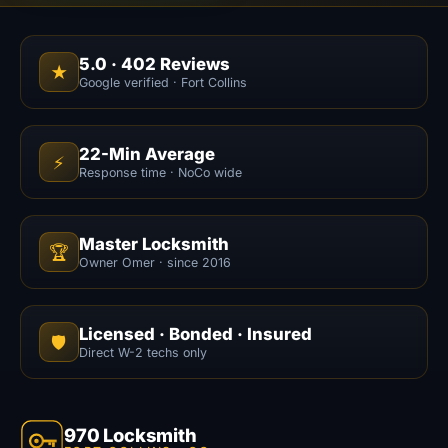
5.0
·
402
Reviews
★
Google verified · Fort Collins
22-Min Average
⚡
Response time · NoCo wide
Master Locksmith
🏆
Owner Omer · since 2016
Licensed · Bonded · Insured
🛡️
Direct W-2 techs only
970 Locksmith