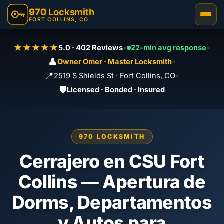
970
Locksmith
FORT COLLINS, CO
★★★★★
5.0 · 402 Reviews
•
22-min avg response
•
👤
Owner Omer · Master Locksmith
•
📍
2519 S Shields St · Fort Collins, CO
•
🛡️
Licensed · Bonded · Insured
970 LOCKSMITH
Cerrajero en CSU Fort
Collins — Apertura de
Dorms, Departamentos
y Autos para