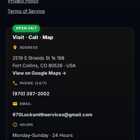
Privacy Policy
Terms of Service
Visit · Call · Map
ADDRESS
2519 S Shields St 1k 198
Fort Collins
,
CO
80526
·
USA
View on Google Maps →
PHONE (24/7)
(970) 397-2002
EMAIL
970Locksmithservices@gmail.com
HOURS
Monday–Sunday · 24 Hours