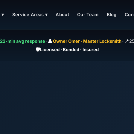
 ▾
Service Areas ▾
About
Our Team
Blog
Con
👤
📍
22-min avg response
•
Owner Omer · Master Locksmith
•
25
🛡️
Licensed · Bonded · Insured