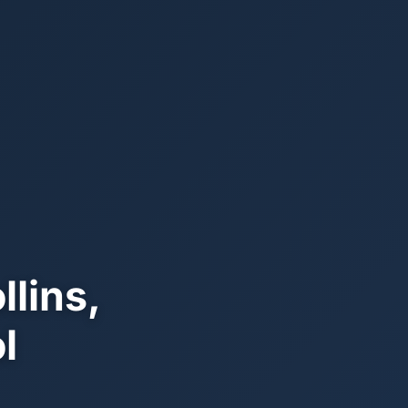
llins,
l