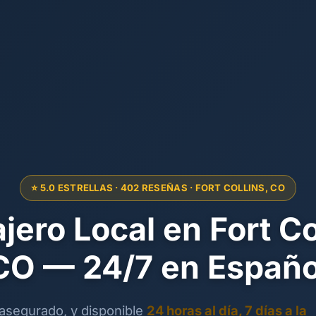
⭐ 5.0 ESTRELLAS · 402 RESEÑAS · FORT COLLINS, CO
jero Local en Fort Co
CO — 24/7 en Españo
 asegurado, y disponible
24 horas al día, 7 días a la