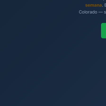
semana
.
Colorado — se