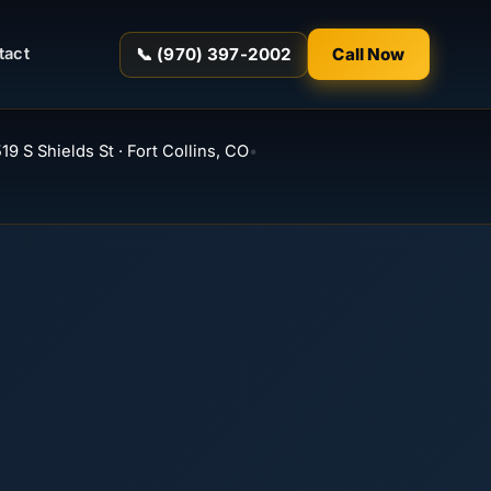
📞 (970) 397-2002
Call Now
tact
19 S Shields St · Fort Collins, CO
•