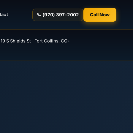
📞 (970) 397-2002
Call Now
tact
19 S Shields St · Fort Collins, CO
•