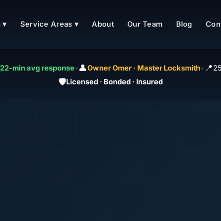
 ▾
Service Areas ▾
About
Our Team
Blog
Con
👤
📍
22-min avg response
•
Owner Omer · Master Locksmith
•
25
🛡️
Licensed · Bonded · Insured