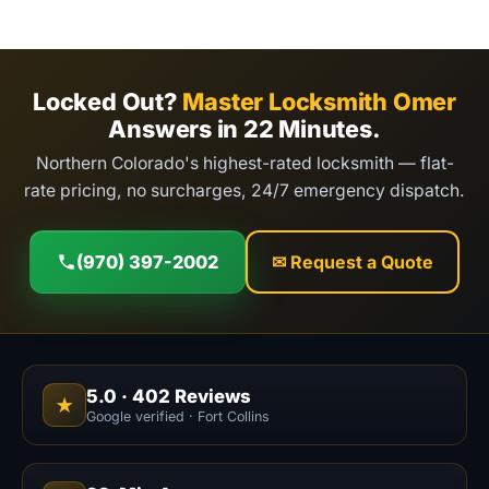
Locked Out?
Master Locksmith Omer
Answers in 22 Minutes.
Northern Colorado's highest-rated locksmith — flat-
rate pricing, no surcharges, 24/7 emergency dispatch.
(970) 397-2002
✉ Request a Quote
5.0
·
402
Reviews
★
Google verified · Fort Collins