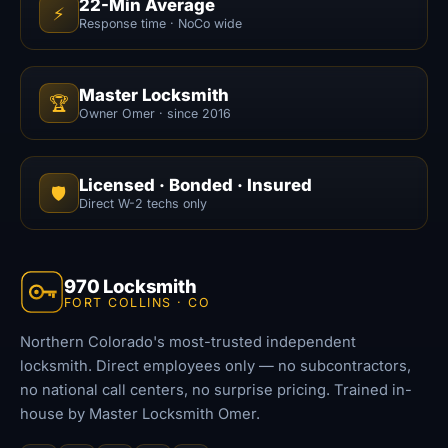
22-Min Average
⚡
Response time · NoCo wide
Master Locksmith
🏆
Owner Omer · since 2016
Licensed · Bonded · Insured
🛡️
Direct W-2 techs only
970 Locksmith
FORT COLLINS · CO
Northern Colorado's most-trusted independent
locksmith. Direct employees only — no subcontractors,
no national call centers, no surprise pricing. Trained in-
house by Master Locksmith Omer.