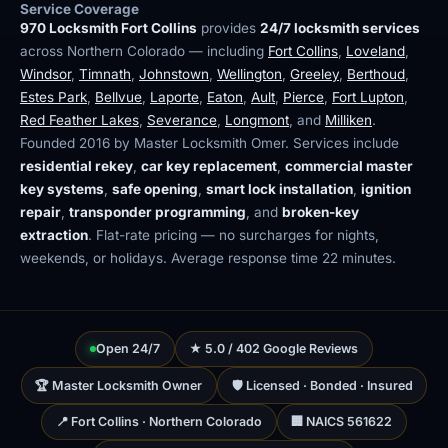
Service Coverage
970 Locksmith Fort Collins
provides
24/7 locksmith services
across Northern Colorado — including
Fort Collins
,
Loveland
,
Windsor
,
Timnath
,
Johnstown
,
Wellington
,
Greeley
,
Berthoud
,
Estes Park
,
Bellvue
,
Laporte
,
Eaton
,
Ault
,
Pierce
,
Fort Lupton
,
Red Feather Lakes
,
Severance
,
Longmont
, and
Milliken
.
Founded 2016 by Master Locksmith Omer. Services include
residential rekey
,
car key replacement
,
commercial master
key systems
,
safe opening
,
smart lock installation
,
ignition
repair
,
transponder programming
, and
broken-key
extraction
. Flat-rate pricing — no surcharges for nights,
weekends, or holidays. Average response time 22 minutes.
Open 24/7
★ 5.0 / 402 Google Reviews
🏆 Master Locksmith Owner
🛡 Licensed · Bonded · Insured
📍 Fort Collins · Northern Colorado
🏢 NAICS 561622