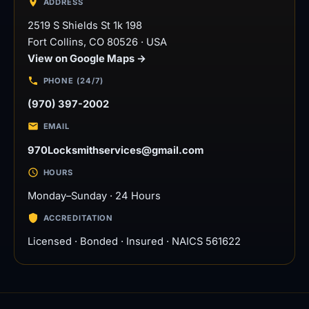
ADDRESS
2519 S Shields St 1k 198
Fort Collins
,
CO
80526
·
USA
View on Google Maps →
PHONE (24/7)
(970) 397-2002
EMAIL
970Locksmithservices@gmail.com
HOURS
Monday–Sunday · 24 Hours
ACCREDITATION
Licensed · Bonded · Insured · NAICS 561622