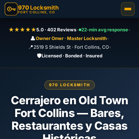
970
Locksmith
FORT COLLINS, CO
★★★★★
5.0 · 402 Reviews
•
22-min avg response
•
👤
Owner Omer · Master Locksmith
•
📍
2519 S Shields St · Fort Collins, CO
•
🛡️
Licensed · Bonded · Insured
970 LOCKSMITH
Cerrajero en Old Town
Fort Collins — Bares,
Restaurantes y Casas
Históricas