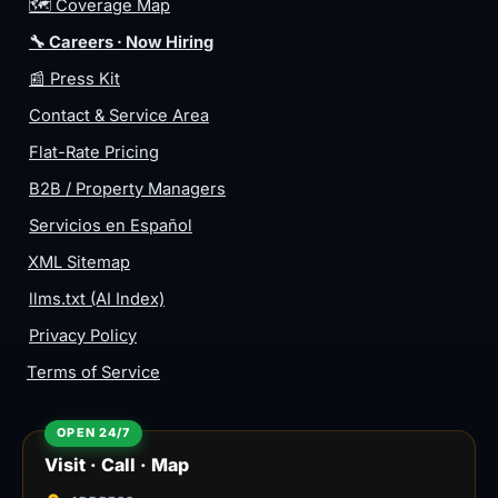
🗺️ Coverage Map
🔧 Careers · Now Hiring
📰 Press Kit
Contact & Service Area
Flat-Rate Pricing
B2B / Property Managers
Servicios en Español
XML Sitemap
llms.txt (AI Index)
Privacy Policy
Terms of Service
Visit · Call · Map