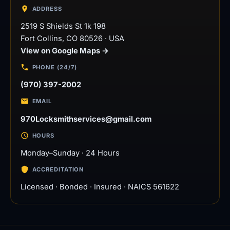
ADDRESS
2519 S Shields St 1k 198
Fort Collins
,
CO
80526
·
USA
View on Google Maps →
PHONE (24/7)
(970) 397-2002
EMAIL
970Locksmithservices@gmail.com
HOURS
Monday–Sunday · 24 Hours
ACCREDITATION
Licensed · Bonded · Insured · NAICS 561622