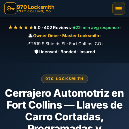
970
Locksmith
FORT COLLINS, CO
★★★★★
5.0 · 402 Reviews
•
22-min avg response
•
👤
Owner Omer · Master Locksmith
•
📍
2519 S Shields St · Fort Collins, CO
•
🛡️
Licensed · Bonded · Insured
970 LOCKSMITH
Cerrajero Automotriz en
Fort Collins — Llaves de
Carro Cortadas,
Programadas y