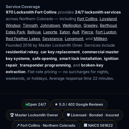
Service Coverage
970 Locksmith Fort Collins
provides
24/7 locksmith services
across Northern Colorado — including
Fort Collins
,
Loveland
,
Windsor
,
Timnath
,
Johnstown
,
Wellington
,
Greeley
,
Berthoud
,
Estes Park
,
Bellvue
,
Laporte
,
Eaton
,
Ault
,
Pierce
,
Fort Lupton
,
Red Feather Lakes
,
Severance
,
Longmont
, and
Milliken
.
Founded 2016 by Master Locksmith Omer. Services include
residential rekey
,
car key replacement
,
commercial master
key systems
,
safe opening
,
smart lock installation
,
ignition
repair
,
transponder programming
, and
broken-key
extraction
. Flat-rate pricing — no surcharges for nights,
weekends, or holidays. Average response time 22 minutes.
Open 24/7
★ 5.0 / 402 Google Reviews
🏆 Master Locksmith Owner
🛡 Licensed · Bonded · Insured
📍 Fort Collins · Northern Colorado
🏢 NAICS 561622