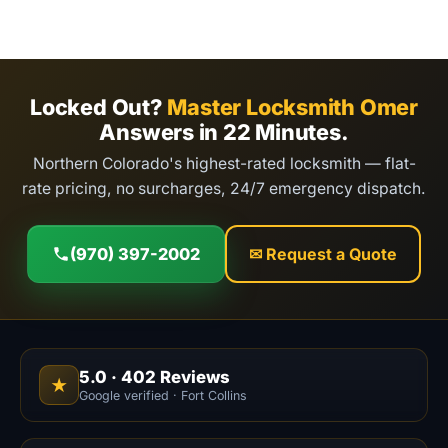
Locked Out?
Master Locksmith Omer
Answers in 22 Minutes.
Northern Colorado's highest-rated locksmith — flat-
rate pricing, no surcharges, 24/7 emergency dispatch.
(970) 397-2002
✉ Request a Quote
5.0
·
402
Reviews
★
Google verified · Fort Collins