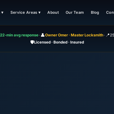
 ▾
Service Areas ▾
About
Our Team
Blog
Con
👤
📍
22-min avg response
•
Owner Omer · Master Locksmith
•
25
🛡️
Licensed · Bonded · Insured