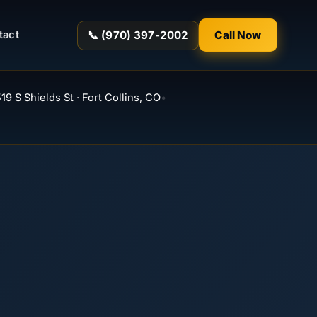
📞 (970) 397-2002
Call Now
tact
19 S Shields St · Fort Collins, CO
•