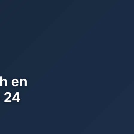
h en
o 24