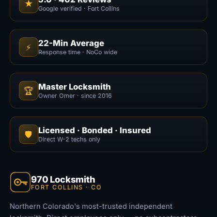
★
Google verified · Fort Collins
22-Min Average
⚡
Response time · NoCo wide
Master Locksmith
🏆
Owner Omer · since 2016
Licensed · Bonded · Insured
🛡️
Direct W-2 techs only
970 Locksmith
FORT COLLINS · CO
Northern Colorado's most-trusted independent