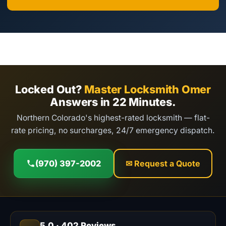
Locked Out?
Master Locksmith Omer
Answers in 22 Minutes.
Northern Colorado's highest-rated locksmith — flat-
rate pricing, no surcharges, 24/7 emergency dispatch.
(970) 397-2002
✉ Request a Quote
5.0
·
402
Reviews