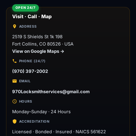
Visit · Call · Map
ADDRESS
2519 S Shields St 1k 198
Fort Collins
,
CO
80526
·
USA
View on Google Maps →
PHONE (24/7)
(970) 397-2002
EMAIL
970Locksmithservices@gmail.com
HOURS
Monday–Sunday · 24 Hours
ACCREDITATION
Licensed · Bonded · Insured · NAICS 561622