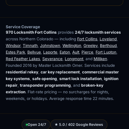
Service Coverage
970 Locksmith Fort Collins
provides
24/7 locksmith services
across Northern Colorado — including
Fort Collins
,
Loveland
,
Windsor
,
Timnath
,
Johnstown
,
Wellington
,
Greeley
,
Berthoud
,
Estes Park
,
Bellvue
,
Laporte
,
Eaton
,
Ault
,
Pierce
,
Fort Lupton
,
Red Feather Lakes
,
Severance
,
Longmont
, and
Milliken
.
Founded 2016 by Master Locksmith Omer. Services include
residential rekey
,
car key replacement
,
commercial master
key systems
,
safe opening
,
smart lock installation
,
ignition
repair
,
transponder programming
, and
broken-key
extraction
. Flat-rate pricing — no surcharges for nights,
weekends, or holidays. Average response time 22 minutes.
Open 24/7
★ 5.0 / 402 Google Reviews