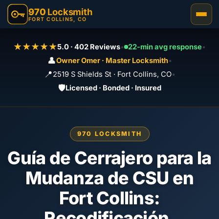
970
Locksmith
FORT COLLINS, CO
★★★★★
5.0 · 402 Reviews
•
22-min avg response
•
👤
Owner Omer · Master Locksmith
•
📍
2519 S Shields St · Fort Collins, CO
•
🛡️
Licensed · Bonded · Insured
970 LOCKSMITH
Guía de Cerrajero para la
Mudanza de CSU en
Fort Collins:
Recodificación,