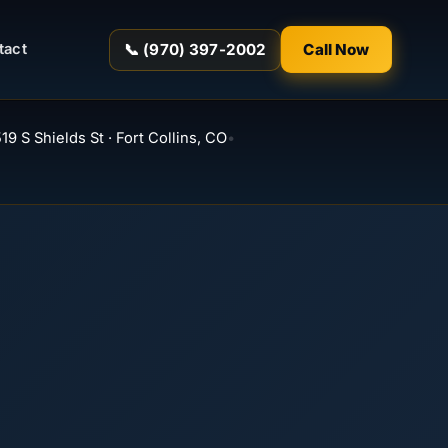
📞 (970) 397-2002
Call Now
tact
19 S Shields St · Fort Collins, CO
•