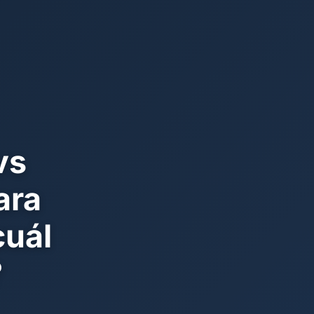
vs
ara
cuál
?