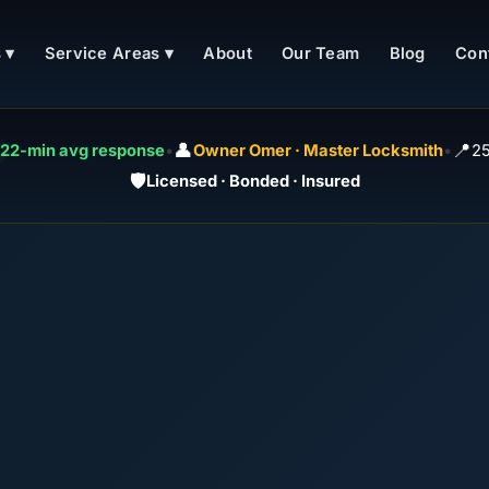
 ▾
Service Areas ▾
About
Our Team
Blog
Con
👤
📍
22-min avg response
•
Owner Omer · Master Locksmith
•
25
🛡️
Licensed · Bonded · Insured