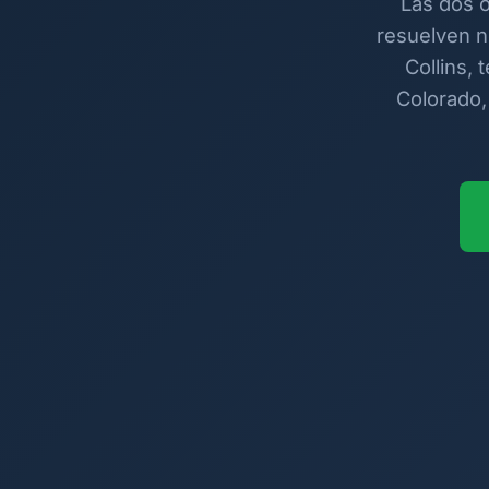
Las dos o
resuelven n
Collins, 
Colorado,