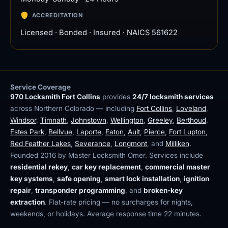
ACCREDITATION
Licensed · Bonded · Insured · NAICS 561622
Service Coverage
970 Locksmith Fort Collins
provides
24/7 locksmith services
across Northern Colorado — including
Fort Collins
,
Loveland
,
Windsor
,
Timnath
,
Johnstown
,
Wellington
,
Greeley
,
Berthoud
,
Estes Park
,
Bellvue
,
Laporte
,
Eaton
,
Ault
,
Pierce
,
Fort Lupton
,
Red Feather Lakes
,
Severance
,
Longmont
, and
Milliken
.
Founded 2016 by Master Locksmith Omer. Services include
residential rekey
,
car key replacement
,
commercial master
key systems
,
safe opening
,
smart lock installation
,
ignition
repair
,
transponder programming
, and
broken-key
extraction
. Flat-rate pricing — no surcharges for nights,
weekends, or holidays. Average response time 22 minutes.