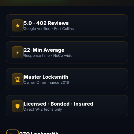
5.0
·
402
Reviews
★
Google verified · Fort Collins
22-Min Average
⚡
Response time · NoCo wide
Master Locksmith
🏆
Owner Omer · since 2016
Licensed · Bonded · Insured
🛡️
Direct W-2 techs only
970 Locksmith