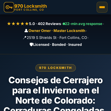
970
Locksmith
FORT COLLINS, CO
★★★★★
5.0 · 402 Reviews
•
22-min avg response
•
👤
Owner Omer · Master Locksmith
•
📍
2519 S Shields St · Fort Collins, CO
•
🛡️
Licensed · Bonded · Insured
970 LOCKSMITH
Consejos de Cerrajero
para el Invierno en el
Norte de Colorado:
Cerraduras Congeladas,