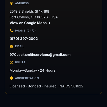
ADDRESS
2519 S Shields St 1k 198
Fort Collins
,
CO
80526
·
USA
View on Google Maps →
PHONE (24/7)
(970) 397-2002
EMAIL
970Locksmithservices@gmail.com
HOURS
Monday–Sunday · 24 Hours
ACCREDITATION
Licensed · Bonded · Insured · NAICS 561622