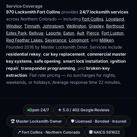
Service Coverage
970 Locksmith Fort Collins
provides
24/7 locksmith services
across Northern Colorado — including
Fort Collins
,
Loveland
,
Windsor
,
Timnath
,
Johnstown
,
Wellington
,
Greeley
,
Berthoud
,
Estes Park
,
Bellvue
,
Laporte
,
Eaton
,
Ault
,
Pierce
,
Fort Lupton
,
Red Feather Lakes
,
Severance
,
Longmont
, and
Milliken
.
Founded 2016 by Master Locksmith Omer. Services include
residential rekey
,
car key replacement
,
commercial master
key systems
,
safe opening
,
smart lock installation
,
ignition
repair
,
transponder programming
, and
broken-key
extraction
. Flat-rate pricing — no surcharges for nights,
weekends, or holidays. Average response time 22 minutes.
Open 24/7
★ 5.0 / 402 Google Reviews
🏆 Master Locksmith Owner
🛡 Licensed · Bonded · Insured
📍 Fort Collins · Northern Colorado
🏢 NAICS 561622