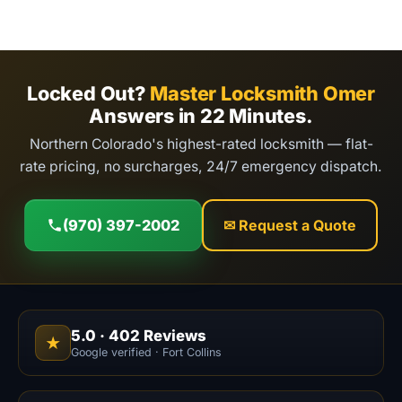
Locked Out?
Master Locksmith Omer
Answers in 22 Minutes.
Northern Colorado's highest-rated locksmith — flat-
rate pricing, no surcharges, 24/7 emergency dispatch.
(970) 397-2002
✉ Request a Quote
5.0
·
402
Reviews
★
Google verified · Fort Collins