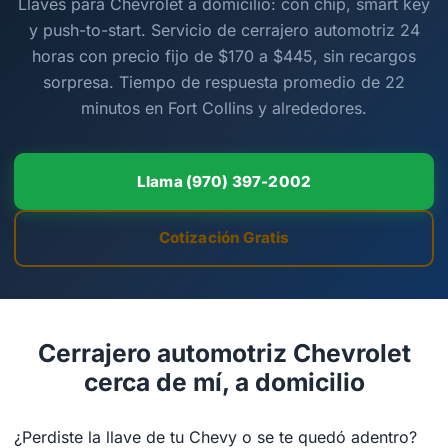
Llaves para Chevrolet a domicilio: con chip, smart key
y push-to-start. Servicio de cerrajero automotriz 24
horas con precio fijo de $170 a $445, sin recargos
sorpresa. Tiempo de respuesta promedio de 22
minutos en Fort Collins y alrededores.
Llama (970) 397-2002
Cotización Gratis
Cerrajero automotriz Chevrolet
cerca de mí, a domicilio
¿Perdiste la llave de tu Chevy o se te quedó adentro?