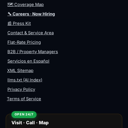
🗺️ Coverage Map
🔧 Careers · Now Hiring
📰 Press Kit
Contact & Service Area
Flat-Rate Pricing
B2B / Property Managers
Servicios en Español
XML Sitemap
llms.txt (AI Index)
Privacy Policy
Terms of Service
Visit · Call · Map