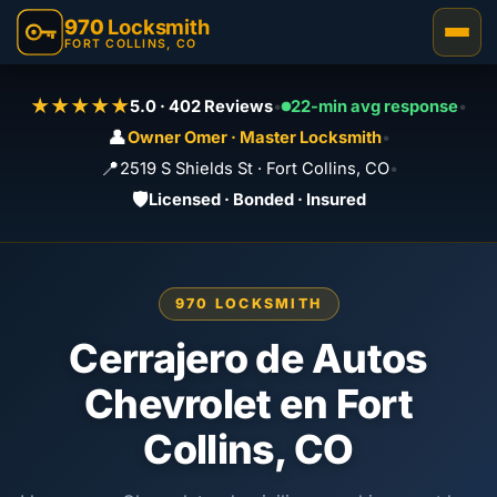
970
Locksmith
FORT COLLINS, CO
★★★★★
5.0 · 402 Reviews
•
22-min avg response
•
👤
Owner Omer · Master Locksmith
•
📍
2519 S Shields St · Fort Collins, CO
•
🛡️
Licensed · Bonded · Insured
970 LOCKSMITH
Cerrajero de Autos
Chevrolet en Fort
Collins, CO