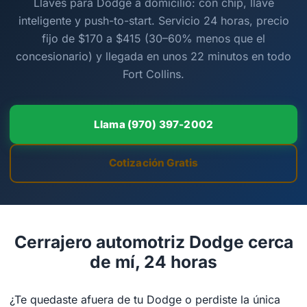
Llaves para Dodge a domicilio: con chip, llave
inteligente y push-to-start. Servicio 24 horas, precio
fijo de $170 a $415 (30–60% menos que el
concesionario) y llegada en unos 22 minutos en todo
Fort Collins.
Llama (970) 397-2002
Cotización Gratis
Cerrajero automotriz Dodge cerca
de mí, 24 horas
¿Te quedaste afuera de tu Dodge o perdiste la única