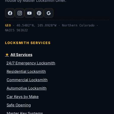
house by Master Locksmith Omer.
GEO
· 40.5482°N, 105.0928°W · Northern Colorado ·
NAICS 561622
LOCKSMITH SERVICES
All Services
24/7 Emergency Locksmith
Residential Locksmith
Commercial Locksmith
Automotive Locksmith
Car Keys by Make
Safe Opening
Master Key Systems