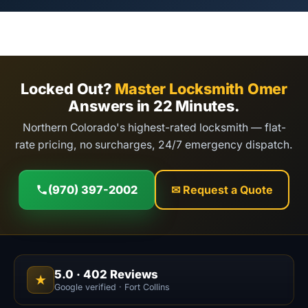
Locked Out?
Master Locksmith Omer
Answers in 22 Minutes.
Northern Colorado's highest-rated locksmith — flat-
rate pricing, no surcharges, 24/7 emergency dispatch.
(970) 397-2002
✉ Request a Quote
5.0
·
402
Reviews
★
Google verified · Fort Collins