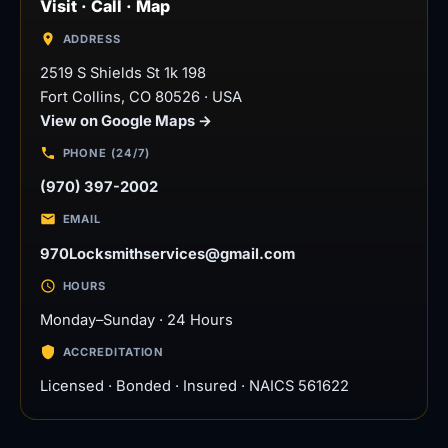
Visit · Call · Map
ADDRESS
2519 S Shields St 1k 198
Fort Collins
,
CO
80526
·
USA
View on Google Maps →
PHONE (24/7)
(970) 397-2002
EMAIL
970Locksmithservices@gmail.com
HOURS
Monday–Sunday · 24 Hours
ACCREDITATION
Licensed · Bonded · Insured · NAICS 561622