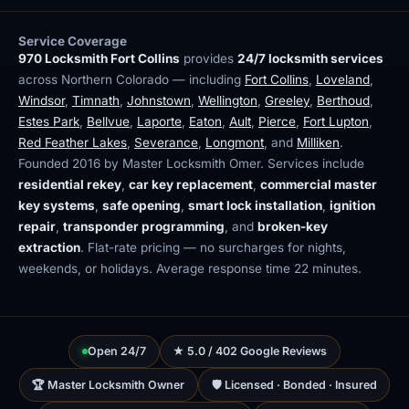
Service Coverage
970 Locksmith Fort Collins
provides
24/7 locksmith services
across Northern Colorado — including
Fort Collins
,
Loveland
,
Windsor
,
Timnath
,
Johnstown
,
Wellington
,
Greeley
,
Berthoud
,
Estes Park
,
Bellvue
,
Laporte
,
Eaton
,
Ault
,
Pierce
,
Fort Lupton
,
Red Feather Lakes
,
Severance
,
Longmont
, and
Milliken
.
Founded 2016 by Master Locksmith Omer. Services include
residential rekey
,
car key replacement
,
commercial master
key systems
,
safe opening
,
smart lock installation
,
ignition
repair
,
transponder programming
, and
broken-key
extraction
. Flat-rate pricing — no surcharges for nights,
weekends, or holidays. Average response time 22 minutes.
Open 24/7
★ 5.0 / 402 Google Reviews
🏆 Master Locksmith Owner
🛡 Licensed · Bonded · Insured