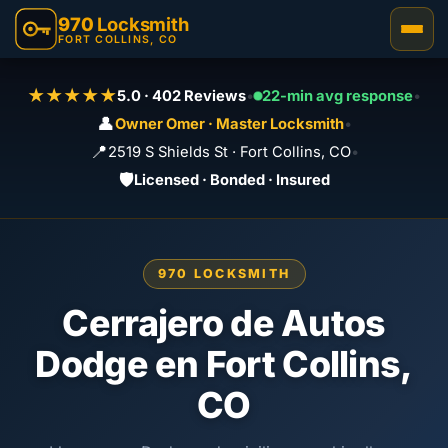
970
Locksmith
FORT COLLINS, CO
★★★★★
5.0 · 402 Reviews
•
22-min avg response
•
👤
Owner Omer · Master Locksmith
•
📍
2519 S Shields St · Fort Collins, CO
•
🛡️
Licensed · Bonded · Insured
970 LOCKSMITH
Cerrajero de Autos
Dodge en Fort Collins,
CO