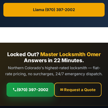
Llama (970) 397-2002
Locked Out?
Master Locksmith Omer
Answers in 22 Minutes.
Northern Colorado's highest-rated locksmith — flat-
rate pricing, no surcharges, 24/7 emergency dispatch.
(970) 397-2002
✉ Request a Quote