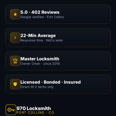
5.0
·
402
Reviews
★
Google verified · Fort Collins
22-Min Average
⚡
Response time · NoCo wide
Master Locksmith
🏆
Owner Omer · since 2016
Licensed · Bonded · Insured
🛡️
Direct W-2 techs only
970 Locksmith
FORT COLLINS · CO