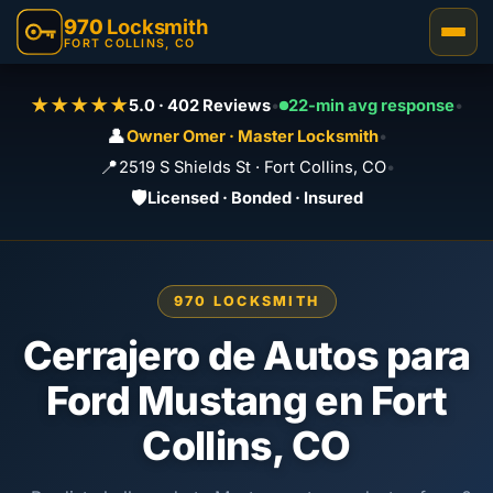
970
Locksmith
FORT COLLINS, CO
★★★★★
5.0 · 402 Reviews
•
22-min avg response
•
👤
Owner Omer · Master Locksmith
•
📍
2519 S Shields St · Fort Collins, CO
•
🛡️
Licensed · Bonded · Insured
970 LOCKSMITH
Cerrajero de Autos para
Ford Mustang en Fort
Collins, CO