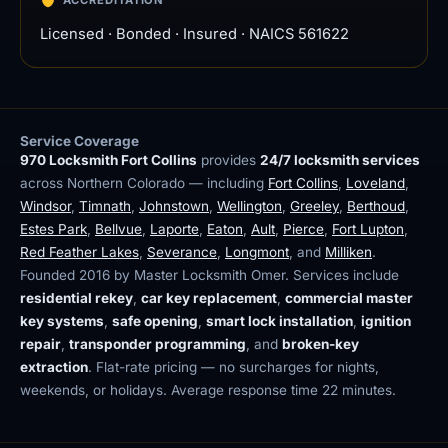
ACCREDITATION
Licensed · Bonded · Insured · NAICS 561622
Service Coverage
970 Locksmith Fort Collins
provides
24/7 locksmith services
across Northern Colorado — including
Fort Collins
,
Loveland
,
Windsor
,
Timnath
,
Johnstown
,
Wellington
,
Greeley
,
Berthoud
,
Estes Park
,
Bellvue
,
Laporte
,
Eaton
,
Ault
,
Pierce
,
Fort Lupton
,
Red Feather Lakes
,
Severance
,
Longmont
, and
Milliken
.
Founded 2016 by Master Locksmith Omer. Services include
residential rekey
,
car key replacement
,
commercial master
key systems
,
safe opening
,
smart lock installation
,
ignition
repair
,
transponder programming
, and
broken-key
extraction
. Flat-rate pricing — no surcharges for nights,
weekends, or holidays. Average response time 22 minutes.