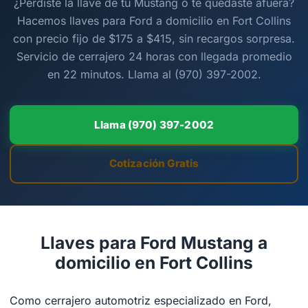
¿Perdiste la llave de tu Mustang o te quedaste afuera?
Hacemos llaves para Ford a domicilio en Fort Collins
con precio fijo de $175 a $415, sin recargos sorpresa.
Servicio de cerrajero 24 horas con llegada promedio
en 22 minutos. Llama al (970) 397-2002.
Llama (970) 397-2002
Cotización Gratis
Llaves para Ford Mustang a
domicilio en Fort Collins
Como cerrajero automotriz especializado en Ford,