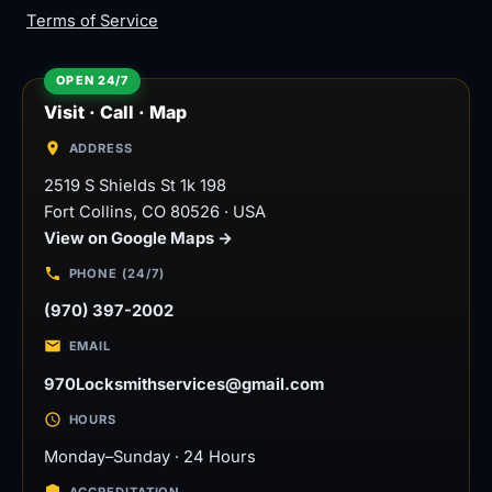
Terms of Service
Visit · Call · Map
ADDRESS
2519 S Shields St 1k 198
Fort Collins
,
CO
80526
·
USA
View on Google Maps →
PHONE (24/7)
(970) 397-2002
EMAIL
970Locksmithservices@gmail.com
HOURS
Monday–Sunday · 24 Hours