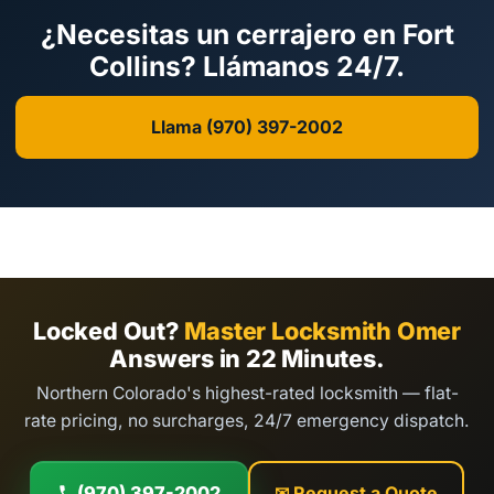
¿Necesitas un cerrajero en Fort
Collins? Llámanos 24/7.
Llama (970) 397-2002
Locked Out?
Master Locksmith Omer
Answers in 22 Minutes.
Northern Colorado's highest-rated locksmith — flat-
rate pricing, no surcharges, 24/7 emergency dispatch.
(970) 397-2002
✉ Request a Quote