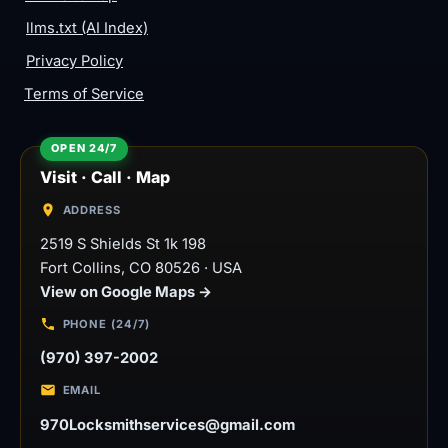
llms.txt (AI Index)
Privacy Policy
Terms of Service
Visit · Call · Map
ADDRESS
2519 S Shields St 1k 198
Fort Collins
,
CO
80526
·
USA
View on Google Maps →
PHONE (24/7)
(970) 397-2002
EMAIL
970Locksmithservices@gmail.com