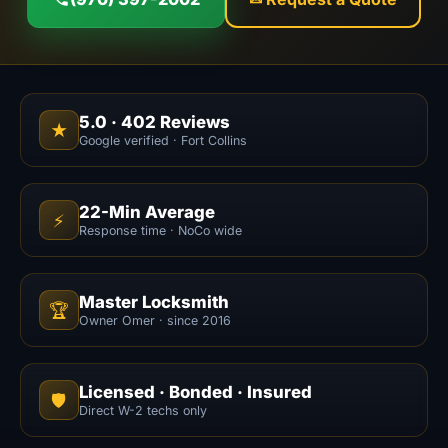
5.0
·
402
Reviews
★
Google verified · Fort Collins
22-Min Average
⚡
Response time · NoCo wide
Master Locksmith
🏆
Owner Omer · since 2016
Licensed · Bonded · Insured
🛡️
Direct W-2 techs only