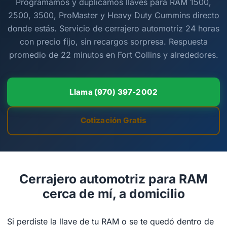
Programamos y duplicamos llaves para RAM 1500,
2500, 3500, ProMaster y Heavy Duty Cummins directo
donde estás. Servicio de cerrajero automotriz 24 horas
con precio fijo, sin recargos sorpresa. Respuesta
promedio de 22 minutos en Fort Collins y alrededores.
Llama (970) 397-2002
Cotización Gratis
Cerrajero automotriz para RAM
cerca de mí, a domicilio
Si perdiste la llave de tu RAM o se te quedó dentro de