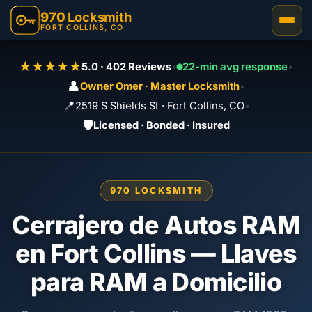
970
Locksmith
FORT COLLINS, CO
★★★★★
5.0 · 402 Reviews
•
22-min avg response
•
👤
Owner Omer · Master Locksmith
•
📍
2519 S Shields St · Fort Collins, CO
•
🛡️
Licensed · Bonded · Insured
970 LOCKSMITH
Cerrajero de Autos RAM
en Fort Collins — Llaves
para RAM a Domicilio