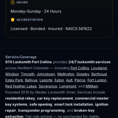
HOURS
Monday–Sunday · 24 Hours
ACCREDITATION
Licensed · Bonded · Insured · NAICS 561622
Service Coverage
970 Locksmith Fort Collins
provides
24/7 locksmith services
across Northern Colorado — including
Fort Collins
,
Loveland
,
Windsor
,
Timnath
,
Johnstown
,
Wellington
,
Greeley
,
Berthoud
,
Estes Park
,
Bellvue
,
Laporte
,
Eaton
,
Ault
,
Pierce
,
Fort Lupton
,
Red Feather Lakes
,
Severance
,
Longmont
, and
Milliken
.
Founded 2016 by Master Locksmith Omer. Services include
residential rekey
,
car key replacement
,
commercial master
key systems
,
safe opening
,
smart lock installation
,
ignition
repair
,
transponder programming
, and
broken-key
extraction
. Flat-rate pricing — no surcharges for nights,