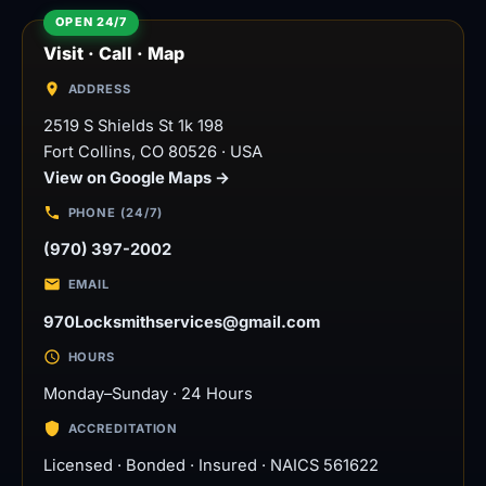
Visit · Call · Map
ADDRESS
2519 S Shields St 1k 198
Fort Collins
,
CO
80526
·
USA
View on Google Maps →
PHONE (24/7)
(970) 397-2002
EMAIL
970Locksmithservices@gmail.com
HOURS
Monday–Sunday · 24 Hours
ACCREDITATION
Licensed · Bonded · Insured · NAICS 561622