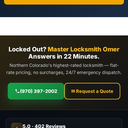
Locked Out?
Master Locksmith Omer
Answers in 22 Minutes.
Northern Colorado's highest-rated locksmith — flat-
rate pricing, no surcharges, 24/7 emergency dispatch.
(970) 397-2002
✉ Request a Quote
5.0
·
402
Reviews