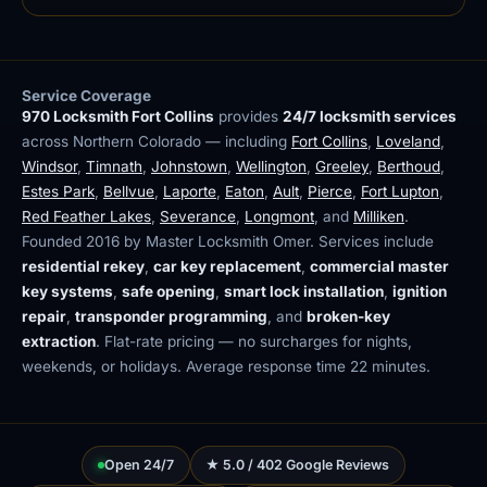
Service Coverage
970 Locksmith Fort Collins
provides
24/7 locksmith services
across Northern Colorado — including
Fort Collins
,
Loveland
,
Windsor
,
Timnath
,
Johnstown
,
Wellington
,
Greeley
,
Berthoud
,
Estes Park
,
Bellvue
,
Laporte
,
Eaton
,
Ault
,
Pierce
,
Fort Lupton
,
Red Feather Lakes
,
Severance
,
Longmont
, and
Milliken
.
Founded 2016 by Master Locksmith Omer. Services include
residential rekey
,
car key replacement
,
commercial master
key systems
,
safe opening
,
smart lock installation
,
ignition
repair
,
transponder programming
, and
broken-key
extraction
. Flat-rate pricing — no surcharges for nights,
weekends, or holidays. Average response time 22 minutes.
Open 24/7
★ 5.0 / 402 Google Reviews