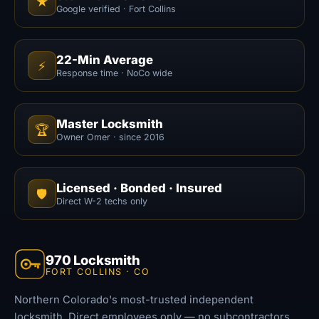
★
Google verified · Fort Collins
22-Min Average
⚡
Response time · NoCo wide
Master Locksmith
🏆
Owner Omer · since 2016
Licensed · Bonded · Insured
🛡️
Direct W-2 techs only
970 Locksmith
FORT COLLINS · CO
Northern Colorado's most-trusted independent
locksmith. Direct employees only — no subcontractors,