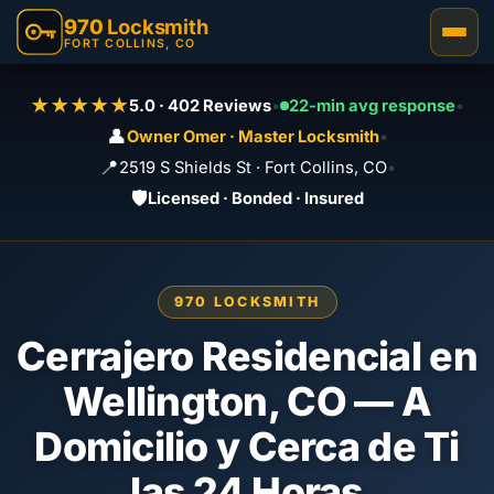
970
Locksmith
FORT COLLINS, CO
★★★★★
5.0 · 402 Reviews
•
22-min avg response
•
👤
Owner Omer · Master Locksmith
•
📍
2519 S Shields St · Fort Collins, CO
•
🛡️
Licensed · Bonded · Insured
970 LOCKSMITH
Cerrajero Residencial en
Wellington, CO — A
Domicilio y Cerca de Ti
las 24 Horas