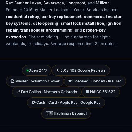
Red Feather Lakes
,
Severance
,
Longmont
, and
Milliken
.
Founded 2016 by Master Locksmith Omer. Services include
residential rekey
,
car key replacement
,
commercial master
key systems
,
safe opening
,
smart lock installation
,
ignition
repair
,
transponder programming
, and
broken-key
extraction
. Flat-rate pricing — no surcharges for nights,
weekends, or holidays. Average response time 22 minutes.
Open 24/7
★ 5.0 / 402 Google Reviews
🏆 Master Locksmith Owner
🛡 Licensed · Bonded · Insured
📍 Fort Collins · Northern Colorado
🏢 NAICS 561622
💳 Cash · Card · Apple Pay · Google Pay
🇪🇸 Hablamos Español