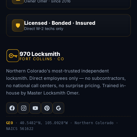
Owner Omer · since 2016
Licensed · Bonded · Insured
🛡️
Direct W-2 techs only
970 Locksmith
FORT COLLINS · CO
Northern Colorado's most-trusted independent
locksmith. Direct employees only — no subcontractors,
no national call centers, no surprise pricing. Trained in-
house by Master Locksmith Omer.
GEO
· 40.5482°N, 105.0928°W · Northern Colorado ·
NAICS 561622