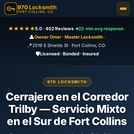
970
Locksmith
FORT COLLINS, CO
★★★★★
5.0 · 402 Reviews
•
22-min avg response
•
👤
Owner Omer · Master Locksmith
•
📍
2519 S Shields St · Fort Collins, CO
•
🛡️
Licensed · Bonded · Insured
970 LOCKSMITH
Cerrajero en el Corredor
Trilby — Servicio Mixto
en el Sur de Fort Collins