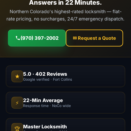
Answers in 22 Minutes.
Northern Colorado's highest-rated locksmith — flat-
rate pricing, no surcharges, 24/7 emergency dispatch.
(970) 397-2002
✉ Request a Quote
5.0
·
402
Reviews
★
Google verified · Fort Collins
22-Min Average
⚡
Response time · NoCo wide
Master Locksmith
🏆