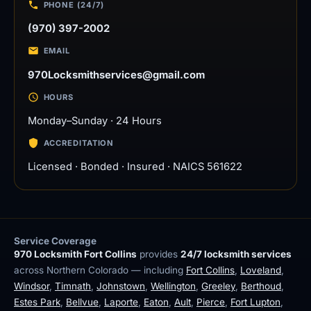
PHONE (24/7)
(970) 397-2002
EMAIL
970Locksmithservices@gmail.com
HOURS
Monday–Sunday · 24 Hours
ACCREDITATION
Licensed · Bonded · Insured · NAICS 561622
Service Coverage
970 Locksmith Fort Collins
provides
24/7 locksmith services
across Northern Colorado — including
Fort Collins
,
Loveland
,
Windsor
,
Timnath
,
Johnstown
,
Wellington
,
Greeley
,
Berthoud
,
Estes Park
,
Bellvue
,
Laporte
,
Eaton
,
Ault
,
Pierce
,
Fort Lupton
,